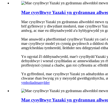
Mae cysylltwyr Yazaki yn gydrannau allw
Mae cysylltwyr Yazaki yn gydrannau allweddol mewn sys
brif gyflenwyr y diwydiant modurol, mae cysylltwyr Ya
amlwg, ac mae eu dibynadwyedd a'u hyblygrwydd yn go
Mae ansawdd a pherfformiad cysylltwyr Yazaki yn cael 
mae cysylltwyr model yn cynnig gwydnwch a diddosi rha
amgylcheddau tymheredd, lleithder neu ddirgryniad eith
Yn ogystal â'i ddibynadwyedd, mae'r cysylltydd Yazaki 
defnyddwyr i wneud cysylltiadau ac amnewidiadau yn r
proffesiynol cynnal a chadw, gan roi cyfleustra ac effeit
Yn gyffredinol, mae cysylltwyr Yazaki yn adnabyddus a
chwarae rhan bwysig yn y meysydd gweithgynhyrchu, at
ymholiad
manylder
Mae cysylltwyr Yazaki yn gydrannau allw