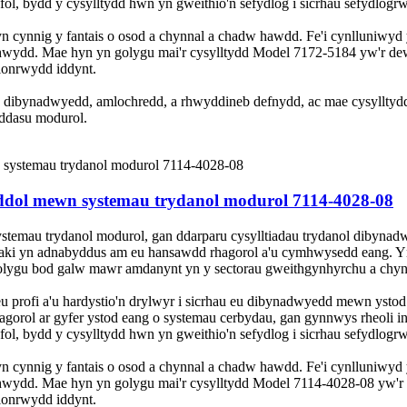
afol, bydd y cysylltydd hwn yn gweithio'n sefydlog i sicrhau sefydlog
yn cynnig y fantais o osod a chynnal a chadw hawdd. Fe'i cynlluniwyd
hwydd. Mae hyn yn golygu mai'r cysylltydd Model 7172-5184 yw'r dew
hlonrwydd iddynt.
 dibynadwyedd, amlochredd, a rhwyddineb defnydd, ac mae cysylltydd
ddasu modurol.
eddol mewn systemau trydanol modurol 7114-4028-08
temau trydanol modurol, gan ddarparu cysylltiadau trydanol dibynadw
zaki yn adnabyddus am eu hansawdd rhagorol a'u cymhwysedd eang. Yn
lygu bod galw mawr amdanynt yn y sectorau gweithgynhyrchu a chyn
eu profi a'u hardystio'n drylwyr i sicrhau eu dibynadwyedd mewn yst
gorol ar gyfer ystod eang o systemau cerbydau, gan gynnwys rheoli 
afol, bydd y cysylltydd hwn yn gweithio'n sefydlog i sicrhau sefydlog
yn cynnig y fantais o osod a chynnal a chadw hawdd. Fe'i cynlluniwyd
hwydd. Mae hyn yn golygu mai'r cysylltydd Model 7114-4028-08 yw'r 
hlonrwydd iddynt.