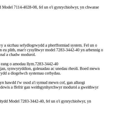
 Model 7114-4028-08, fel un o'i gynrychiolwyr, yn chwarae
y a sicrhau sefydlogrwydd a pherfformiad system. Fel un o
 eu plith, mae'r cysylltwyr model 7283-3442-40 yn arbennig o
nal a chadw modurol.
od eang o amodau llym.7283-3442-40
injan, synwyryddion, goleuadau ac unedau rheoli. Boed mewn
rwydd a diogelwch systemau cerbydau.
 yn hawdd i'w osod a'i symud mewn cof, gan alluogi
dewis a ffefrir gan weithgynhyrchwyr modurol a gweithwyr
tydd Model 7283-3442-40, fel un o'i gynrychiolwyr, yn