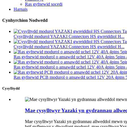
Ras gyfnewid socedi
Harnais
Cynhyrchion Nodwedd
Cysylltydd modurol YAZAKI Connectors HS gwreiddiol H...
Cysylltydd modurol YAZAKI Connectors HS gwreiddiol H...
Ras gyfnewid modurol o ansawdd uchel 12V 40A 4pins 5pins ar
Ras gyfnewid modurol o ansawdd uchel 12V 40A 4pins 5pins ar
Ras gyfnewid PCB modurol o ansawdd uchel 12V 20A 4pins 
Cysylltydd
Mae cysylltwyr Yazaki yn gydrannau allw
Mae cysylltwyr Yazaki yn gydrannau allweddol mewn sys
brif gyflenwyr y diwydiant modurol, mae cysylltwyr Ya