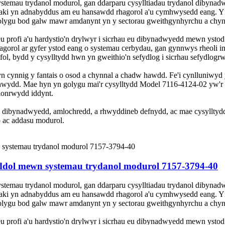
temau trydanol modurol, gan ddarparu cysylltiadau trydanol dibynadw
zaki yn adnabyddus am eu hansawdd rhagorol a'u cymhwysedd eang. Yn 
lygu bod galw mawr amdanynt yn y sectorau gweithgynhyrchu a chyn
eu profi a'u hardystio'n drylwyr i sicrhau eu dibynadwyedd mewn yst
gorol ar gyfer ystod eang o systemau cerbydau, gan gynnwys rheoli 
afol, bydd y cysylltydd hwn yn gweithio'n sefydlog i sicrhau sefydlog
yn cynnig y fantais o osod a chynnal a chadw hawdd. Fe'i cynlluniwyd
hwydd. Mae hyn yn golygu mai'r cysylltydd Model 7116-4124-02 yw'r 
hlonrwydd iddynt.
 dibynadwyedd, amlochredd, a rhwyddineb defnydd, ac mae cysylltydd
 ac addasu modurol.
eddol mewn systemau trydanol modurol 7157-3794-40
temau trydanol modurol, gan ddarparu cysylltiadau trydanol dibynadw
zaki yn adnabyddus am eu hansawdd rhagorol a'u cymhwysedd eang. Yn
lygu bod galw mawr amdanynt yn y sectorau gweithgynhyrchu a chyn
eu profi a'u hardystio'n drylwyr i sicrhau eu dibynadwyedd mewn yst