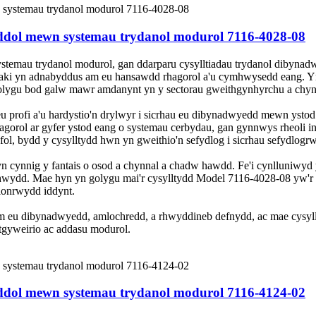
eddol mewn systemau trydanol modurol 7116-4028-08
temau trydanol modurol, gan ddarparu cysylltiadau trydanol dibynadw
zaki yn adnabyddus am eu hansawdd rhagorol a'u cymhwysedd eang. Yn
lygu bod galw mawr amdanynt yn y sectorau gweithgynhyrchu a chyn
eu profi a'u hardystio'n drylwyr i sicrhau eu dibynadwyedd mewn yst
gorol ar gyfer ystod eang o systemau cerbydau, gan gynnwys rheoli 
afol, bydd y cysylltydd hwn yn gweithio'n sefydlog i sicrhau sefydlog
yn cynnig y fantais o osod a chynnal a chadw hawdd. Fe'i cynlluniwyd
hwydd. Mae hyn yn golygu mai'r cysylltydd Model 7116-4028-08 yw'r 
hlonrwydd iddynt.
m eu dibynadwyedd, amlochredd, a rhwyddineb defnydd, ac mae cysyll
gyweirio ac addasu modurol.
eddol mewn systemau trydanol modurol 7116-4124-02