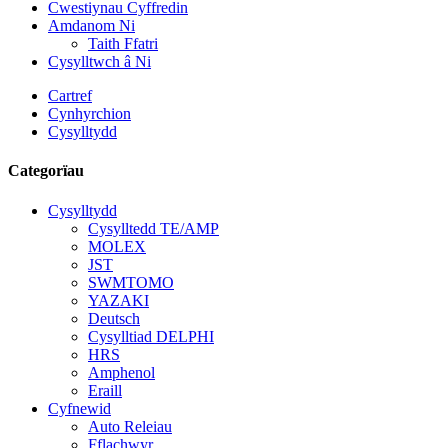
Cwestiynau Cyffredin
Amdanom Ni
Taith Ffatri
Cysylltwch â Ni
Cartref
Cynhyrchion
Cysylltydd
Categorïau
Cysylltydd
Cysylltedd TE/AMP
MOLEX
JST
SWMTOMO
YAZAKI
Deutsch
Cysylltiad DELPHI
HRS
Amphenol
Eraill
Cyfnewid
Auto Releiau
Fflachwyr