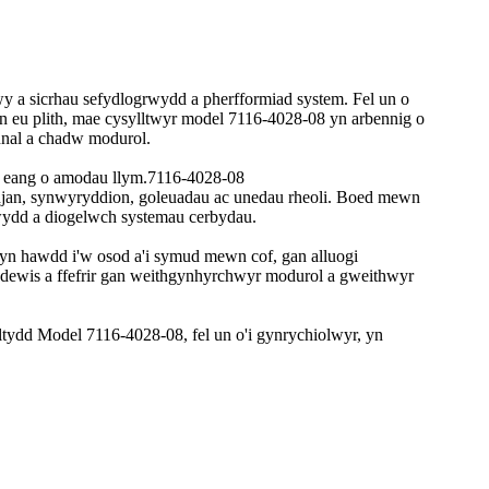
y a sicrhau sefydlogrwydd a pherfformiad system. Fel un o
 eu plith, mae cysylltwyr model 7116-4028-08 yn arbennig o
nal a chadw modurol.
od eang o amodau llym.7116-4028-08
injan, synwyryddion, goleuadau ac unedau rheoli. Boed mewn
rwydd a diogelwch systemau cerbydau.
 yn hawdd i'w osod a'i symud mewn cof, gan alluogi
dewis a ffefrir gan weithgynhyrchwyr modurol a gweithwyr
tydd Model 7116-4028-08, fel un o'i gynrychiolwyr, yn