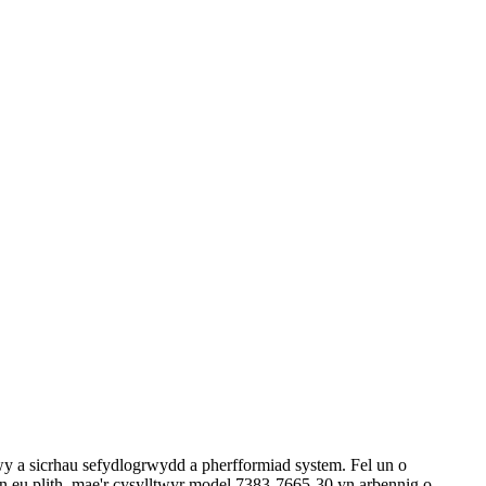
y a sicrhau sefydlogrwydd a pherfformiad system. Fel un o
 eu plith, mae'r cysylltwyr model 7383-7665-30 yn arbennig o