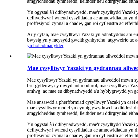
amgylcheddau tymheredd, lleithder neu ddirgryniad eith
Yn ogystal â'i ddibynadwyedd, mae'r cysylltydd Yazaki 
defnyddwyr i wneud cysylltiadau ac amnewidiadau yn r
proffesiynol cynnal a chadw, gan roi cyfleustra ac effeit
Ar y cyfan, mae cysylltwyr Yazaki yn adnabyddus am eu
bwysig yn y meysydd gweithgynhyrchu, atgyweirio ac a
ymholiad
manylder
Mae cysylltwyr Yazaki yn gydrannau allw
Mae cysylltwyr Yazaki yn gydrannau allweddol mewn sys
brif gyflenwyr y diwydiant modurol, mae cysylltwyr Ya
amlwg, ac mae eu dibynadwyedd a'u hyblygrwydd yn go
Mae ansawdd a pherfformiad cysylltwyr Yazaki yn cael 
mae cysylltwyr model yn cynnig gwydnwch a diddosi rha
amgylcheddau tymheredd, lleithder neu ddirgryniad eith
Yn ogystal â'i ddibynadwyedd, mae'r cysylltydd Yazaki 
defnyddwyr i wneud cysylltiadau ac amnewidiadau yn r
proffesiynol cynnal a chadw, gan roi cyfleustra ac effeit