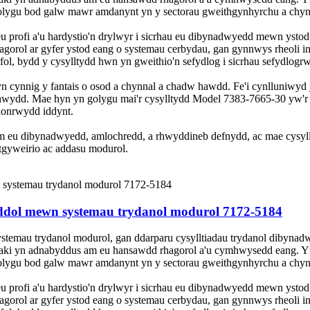
lygu bod galw mawr amdanynt yn y sectorau gweithgynhyrchu a chyn
eu profi a'u hardystio'n drylwyr i sicrhau eu dibynadwyedd mewn yst
gorol ar gyfer ystod eang o systemau cerbydau, gan gynnwys rheoli 
afol, bydd y cysylltydd hwn yn gweithio'n sefydlog i sicrhau sefydlog
yn cynnig y fantais o osod a chynnal a chadw hawdd. Fe'i cynlluniwyd
hwydd. Mae hyn yn golygu mai'r cysylltydd Model 7383-7665-30 yw'r 
hlonrwydd iddynt.
m eu dibynadwyedd, amlochredd, a rhwyddineb defnydd, ac mae cysyll
gyweirio ac addasu modurol.
eddol mewn systemau trydanol modurol 7172-5184
temau trydanol modurol, gan ddarparu cysylltiadau trydanol dibynadw
zaki yn adnabyddus am eu hansawdd rhagorol a'u cymhwysedd eang. Yn 
lygu bod galw mawr amdanynt yn y sectorau gweithgynhyrchu a chyn
eu profi a'u hardystio'n drylwyr i sicrhau eu dibynadwyedd mewn yst
gorol ar gyfer ystod eang o systemau cerbydau, gan gynnwys rheoli 