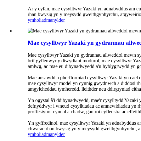
Ar y cyfan, mae cysylltwyr Yazaki yn adnabyddus am eu
rhan bwysig yn y meysydd gweithgynhyrchu, atgyweirio
ymholiad
manylder
Mae cysylltwyr Yazaki yn gydrannau allw
Mae cysylltwyr Yazaki yn gydrannau allweddol mewn sys
brif gyflenwyr y diwydiant modurol, mae cysylltwyr Ya
amlwg, ac mae eu dibynadwyedd a'u hyblygrwydd yn go
Mae ansawdd a pherfformiad cysylltwyr Yazaki yn cael 
mae cysylltwyr model yn cynnig gwydnwch a diddosi rha
amgylcheddau tymheredd, lleithder neu ddirgryniad eith
Yn ogystal â'i ddibynadwyedd, mae'r cysylltydd Yazaki 
defnyddwyr i wneud cysylltiadau ac amnewidiadau yn r
proffesiynol cynnal a chadw, gan roi cyfleustra ac effeit
Yn gyffredinol, mae cysylltwyr Yazaki yn adnabyddus a
chwarae rhan bwysig yn y meysydd gweithgynhyrchu, at
ymholiad
manylder