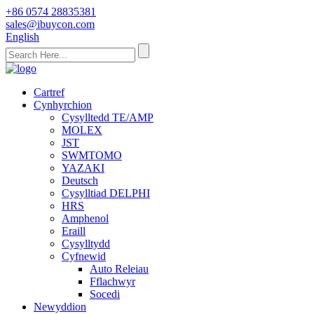
+86 0574 28835381
sales@ibuycon.com
English
Cartref
Cynhyrchion
Cysylltedd TE/AMP
MOLEX
JST
SWMTOMO
YAZAKI
Deutsch
Cysylltiad DELPHI
HRS
Amphenol
Eraill
Cysylltydd
Cyfnewid
Auto Releiau
Fflachwyr
Socedi
Newyddion