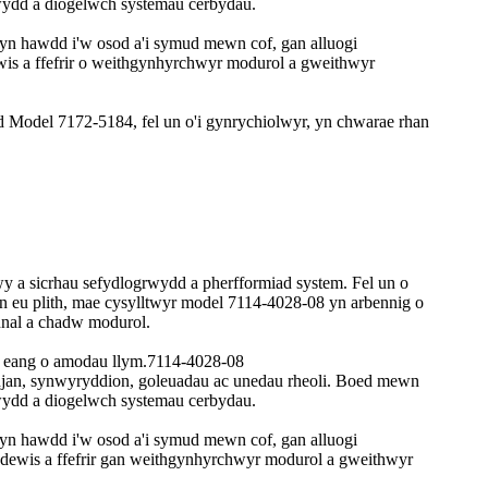
rwydd a diogelwch systemau cerbydau.
 yn hawdd i'w osod a'i symud mewn cof, gan alluogi
is a ffefrir o weithgynhyrchwyr modurol a gweithwyr
 Model 7172-5184, fel un o'i gynrychiolwyr, yn chwarae rhan
y a sicrhau sefydlogrwydd a pherfformiad system. Fel un o
 eu plith, mae cysylltwyr model 7114-4028-08 yn arbennig o
nal a chadw modurol.
od eang o amodau llym.7114-4028-08
injan, synwyryddion, goleuadau ac unedau rheoli. Boed mewn
rwydd a diogelwch systemau cerbydau.
 yn hawdd i'w osod a'i symud mewn cof, gan alluogi
dewis a ffefrir gan weithgynhyrchwyr modurol a gweithwyr