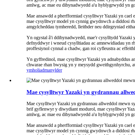
amlwg, ac mae eu dibynadwyedd a'u hyblygrwydd yn go
Mae ansawdd a pherfformiad cysylltwyr Yazaki yn cael 
mae cysylltwyr model yn cynnig gwydnwch a diddosi rha
amgylcheddau tymheredd, lleithder neu ddirgryniad eith
Yn ogystal â'i ddibynadwyedd, mae'r cysylltydd Yazaki 
defnyddwyr i wneud cysylltiadau ac amnewidiadau yn r
proffesiynol cynnal a chadw, gan roi cyfleustra ac effeit
Yn gyffredinol, mae cysylltwyr Yazaki yn adnabyddus a
chwarae rhan bwysig yn y meysydd gweithgynhyrchu, at
ymholiad
manylder
Mae cysylltwyr Yazaki yn gydrannau allw
Mae cysylltwyr Yazaki yn gydrannau allweddol mewn sys
brif gyflenwyr y diwydiant modurol, mae cysylltwyr Ya
amlwg, ac mae eu dibynadwyedd a'u hyblygrwydd yn go
Mae ansawdd a pherfformiad cysylltwyr Yazaki yn cael 
mae cysylltwyr model yn cynnig gwydnwch a diddosi rha