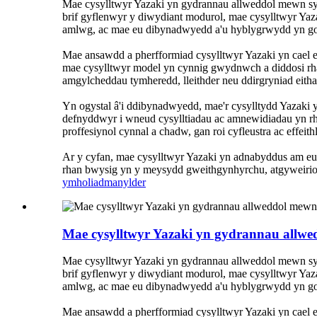
Mae cysylltwyr Yazaki yn gydrannau allweddol mewn sys
brif gyflenwyr y diwydiant modurol, mae cysylltwyr Ya
amlwg, ac mae eu dibynadwyedd a'u hyblygrwydd yn go
Mae ansawdd a pherfformiad cysylltwyr Yazaki yn cael 
mae cysylltwyr model yn cynnig gwydnwch a diddosi rha
amgylcheddau tymheredd, lleithder neu ddirgryniad eith
Yn ogystal â'i ddibynadwyedd, mae'r cysylltydd Yazaki 
defnyddwyr i wneud cysylltiadau ac amnewidiadau yn r
proffesiynol cynnal a chadw, gan roi cyfleustra ac effeit
Ar y cyfan, mae cysylltwyr Yazaki yn adnabyddus am eu
rhan bwysig yn y meysydd gweithgynhyrchu, atgyweirio
ymholiad
manylder
Mae cysylltwyr Yazaki yn gydrannau allw
Mae cysylltwyr Yazaki yn gydrannau allweddol mewn sys
brif gyflenwyr y diwydiant modurol, mae cysylltwyr Ya
amlwg, ac mae eu dibynadwyedd a'u hyblygrwydd yn go
Mae ansawdd a pherfformiad cysylltwyr Yazaki yn cael 