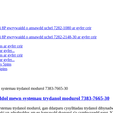
 gyfer...
 gyfer...
5pins
eddol mewn systemau trydanol modurol 7383-7665-30
temau trydanol modurol, gan ddarparu cysylltiadau trydanol dibynadw
zaki yn adnabyddus am eu hansawdd rhagorol a'u cymhwysedd eang. Yn