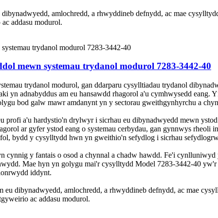
 dibynadwyedd, amlochredd, a rhwyddineb defnydd, ac mae cysylltydd
 ac addasu modurol.
eddol mewn systemau trydanol modurol 7283-3442-40
temau trydanol modurol, gan ddarparu cysylltiadau trydanol dibynadw
zaki yn adnabyddus am eu hansawdd rhagorol a'u cymhwysedd eang. Yn
lygu bod galw mawr amdanynt yn y sectorau gweithgynhyrchu a chyn
eu profi a'u hardystio'n drylwyr i sicrhau eu dibynadwyedd mewn yst
gorol ar gyfer ystod eang o systemau cerbydau, gan gynnwys rheoli 
afol, bydd y cysylltydd hwn yn gweithio'n sefydlog i sicrhau sefydlog
yn cynnig y fantais o osod a chynnal a chadw hawdd. Fe'i cynlluniwyd
hwydd. Mae hyn yn golygu mai'r cysylltydd Model 7283-3442-40 yw'r 
hlonrwydd iddynt.
m eu dibynadwyedd, amlochredd, a rhwyddineb defnydd, ac mae cysyll
gyweirio ac addasu modurol.