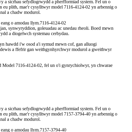
y a sicrhau sefydlogrwydd a pherfformiad system. Fel un o
eu plith, mae'r cysylltwyr model 7116-4124-02 yn arbennig o
nal a chadw modurol.
od eang o amodau llym.7116-4124-02
injan, synwyryddion, goleuadau ac unedau rheoli. Boed mewn
rwydd a diogelwch systemau cerbydau.
 yn hawdd i'w osod a'i symud mewn cof, gan alluogi
dewis a ffefrir gan weithgynhyrchwyr modurol a gweithwyr
 Model 7116-4124-02, fel un o'i gynrychiolwyr, yn chwarae
y a sicrhau sefydlogrwydd a pherfformiad system. Fel un o
 eu plith, mae'r cysylltwyr model 7157-3794-40 yn arbennig o
nal a chadw modurol.
od eang o amodau llym.7157-3794-40