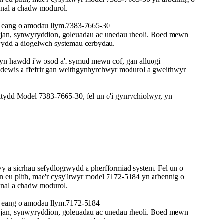
nal a chadw modurol.
od eang o amodau llym.7383-7665-30
injan, synwyryddion, goleuadau ac unedau rheoli. Boed mewn
rwydd a diogelwch systemau cerbydau.
 yn hawdd i'w osod a'i symud mewn cof, gan alluogi
dewis a ffefrir gan weithgynhyrchwyr modurol a gweithwyr
tydd Model 7383-7665-30, fel un o'i gynrychiolwyr, yn
y a sicrhau sefydlogrwydd a pherfformiad system. Fel un o
eu plith, mae'r cysylltwyr model 7172-5184 yn arbennig o
nal a chadw modurol.
od eang o amodau llym.7172-5184
injan, synwyryddion, goleuadau ac unedau rheoli. Boed mewn